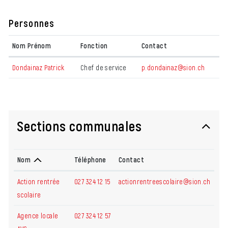
Personnes
Nom Prénom
Fonction
Contact
Dondainaz Patrick
Chef de service
p.dondainaz@sion.ch
Sections communales
Nom
Téléphone
Contact
Action rentrée
027 324 12 15
actionrentreescolaire@sion.ch
scolaire
Agence locale
027 324 12 57