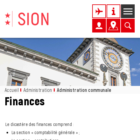
Kopfzeile
Page d'accueil
Accèder à la navigation
Accèder au contenu
Accèder à l'outil de recherche
Accèder à la table des matières
Inhalt
Accueil
Administration
Administration communale
(sélectionné)
Finances
Objets associés
Le dicastère des finances comprend :
La section « comptabilité générale » ;