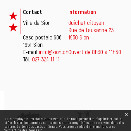
Contact
Information
Ville de Sion
Guichet citoyen
Rue de Lausanne 23
Case postale 606
1950 Sion
1951 Sion
E-mail
info@sion.ch
Ouvert de 8h30 à 11h30
Tél.
027 324 11 11
×
Statistiques web
Nous employons les statistiques web afin de nous permettre d'optimiser notre
offre. Toutes les données collectées seront anonymisées et conservées dans des
centres de données basés en Suisse. Vous trouvez plus d'informations sous
“Protection des données“
.