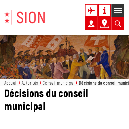
Kopfzeile
Page d'accueil
Accèder à la navigation
Accèder au contenu
Accèder à l'outil de recherche
Accèder à la table des matières
Inhalt
Accueil
Autorités
Conseil municipal
Décisions du conseil munic
Décisions du conseil
municipal