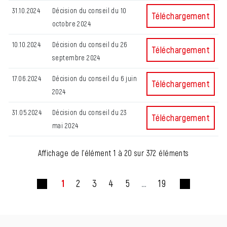
31.10.2024
Décision du conseil du 10
Décision du conseil 
Téléchargement
octobre 2024
10.10.2024
Décision du conseil du 26
Décision du conseil 
Téléchargement
septembre 2024
17.06.2024
Décision du conseil du 6 juin
Décision du conseil d
Téléchargement
2024
31.05.2024
Décision du conseil du 23
Décision du conseil 
Téléchargement
mai 2024
Affichage de l'élément 1 à 20 sur 372 éléments
1
2
3
4
5
…
19
Fusszeile