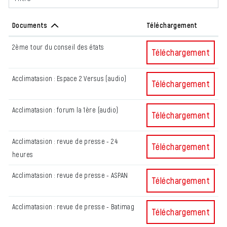
Documents
Téléchargement
2ème tour du conseil des états
2ème tour du conseil
Téléchargement
Acclimatasion : Espace 2 Versus (audio)
Acclimatasion : Espa
Téléchargement
Acclimatasion : forum la 1ère (audio)
Acclimatasion : forum
Téléchargement
Acclimatasion : revue de presse - 24
Acclimatasion : revu
Téléchargement
heures
Acclimatasion : revue de presse - ASPAN
Acclimatasion : revu
Téléchargement
Acclimatasion : revue de presse - Batimag
Acclimatasion : revu
Téléchargement