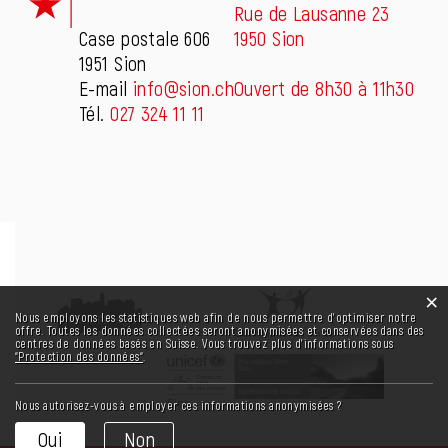
Rue de Lausanne 23
Case postale 606
1950 Sion
1951 Sion
E-mail
info@sion.ch
Ouvert de 8h30 à 11h30
Tél.
027 324 11 11
×
Statistiques web
Nous employons les statistiques web afin de nous permettre d'optimiser notre
offre. Toutes les données collectées seront anonymisées et conservées dans des
centres de données basés en Suisse. Vous trouvez plus d'informations sous
“Protection des données“
.
Nous autorisez-vous à employer ces informations anonymisées ?
Oui
Non