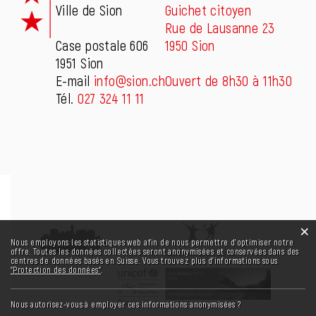
Ville de Sion
Guichet citoyen
Rue de Lausanne 23
Case postale 606
1950 Sion
1951 Sion
E-mail
info@sion.ch
Ouvert de 8h30 à 11h30
Tél.
027 324 11 11
×
Statistiques web
Nous employons les statistiques web afin de nous permettre d'optimiser notre
offre. Toutes les données collectées seront anonymisées et conservées dans des
centres de données basés en Suisse. Vous trouvez plus d'informations sous
“Protection des données“
.
Nous autorisez-vous à employer ces informations anonymisées ?