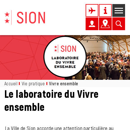
Kopfzeile
Page d'accueil
Accèder à la navigation
Accèder au contenu
Accèder à l'outil de recherche
Accèder à la table des matières
Inhalt
Accueil
Vie pratique
Vivre ensemble
(sélectionné)
Le laboratoire du Vivre
ensemble
La Ville de Sion accorde une attention particulière au