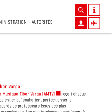
MINISTRATION
AUTORITÉS
bor Varga
e Musique Tibor Varga (AMTV)
Ce lien externe va ouvrir une 
reçoit chaque
e entier qui souhaitent perfectionner la
 auprès de professeurs issus des plus
s européennes. Les masterclasses aboutissent à