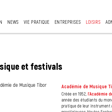
N
NEWS
VIE PRATIQUE
ENTREPRISES
LOISIRS
AD
ectionné)
ique et festivals
Académie de Musique Ti
Créée en 1952,
l’Académie d
année des étudiants du mond
pratique de leur instrument
prestigieuses Hautes Ecole