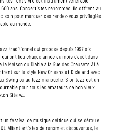
nvités font vivre cet instrument vénérable
tôt 600 ans. Concertistes renommés, ils offrent au
ec soin pour marquer ces rendez-vous privilégiés
uable au monde.
jazz traditionnel qui propose depuis 1997 six
l qui ont lieu chaque année au mois d’août dans
de la Maison du Diable à la Rue des Creusets 31 à
trent sur le style New Orleans et Dixieland avec
 au Swing ou au Jazz manouche. Sion Jazz est un
tournable pour tous les amateurs de bon vieux
.ch Site w...
st un festival de musique celtique qui se déroule
ût. Alliant artistes de renom et découvertes, le