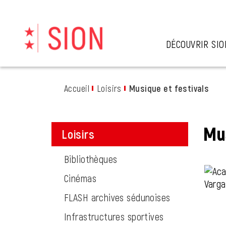
Kopfzeile
Page d'accueil
Accèder à la navigation
Accèder au contenu
Accèder à l'outil de recherche
Accèder à la table des matières
DÉCOUVRIR SIO
Inhalt
Accueil
Loisirs
Musique et festivals
(sél
Mus
Loisirs
Bibliothèques
Cinémas
FLASH archives sédunoises
Infrastructures sportives