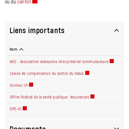
ou du
canton
Ce lien externe va ouvrir une nouvelle fenêtre.
Liens importants
Nom
AVIC - Association valaisanne interprétariat communautaire
Ce lien exte
Caisse de compensation du canton du Valais
Ce lien externe va ouvrir u
Docteur.ch
Ce lien externe va ouvrir une nouvelle fenêtre.
Office fédéral de la santé publique : Assurances
Ce lien externe va ouvr
SIPE-VS
Ce lien externe va ouvrir une nouvelle fenêtre.
Documents