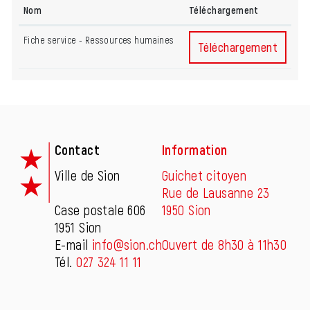
Nom
Téléchargement
Fiche service - Ressources humaines
Fiche service - Resso
Téléchargement
Fusszeile
Contact
Information
Ville de Sion
Guichet citoyen
Rue de Lausanne 23
Case postale 606
1950 Sion
1951 Sion
E-mail
info@sion.ch
Ouvert de 8h30 à 11h30
Tél.
027 324 11 11