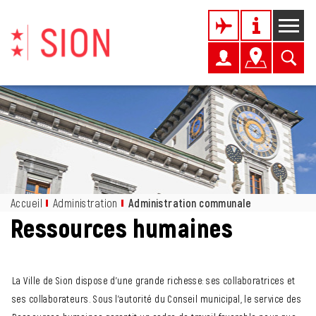
Kopfzeile
Page d'accueil
Accèder à la navigation
Accèder au contenu
Accèder à l'outil de recherche
Accèder à la table des matières
Inhalt
Accueil
Administration
Administration communale
(sélectionné)
Ressources humaines
Objets associés
La Ville de Sion dispose d'une grande richesse: ses collaboratrices et
ses collaborateurs. Sous l'autorité du Conseil municipal, le service des