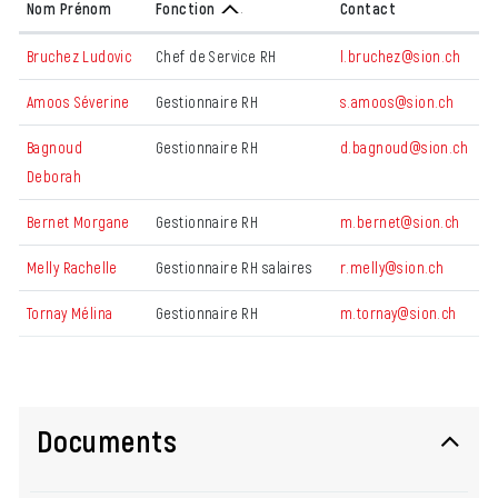
Nom Prénom
Fonction
Contact
Bruchez Ludovic
Chef de Service RH
l.bruchez@sion.ch
Amoos Séverine
Gestionnaire RH
s.amoos@sion.ch
Bagnoud
Gestionnaire RH
d.bagnoud@sion.ch
Deborah
Bernet Morgane
Gestionnaire RH
m.bernet@sion.ch
Melly Rachelle
Gestionnaire RH salaires
r.melly@sion.ch
Tornay Mélina
Gestionnaire RH
m.tornay@sion.ch
Documents