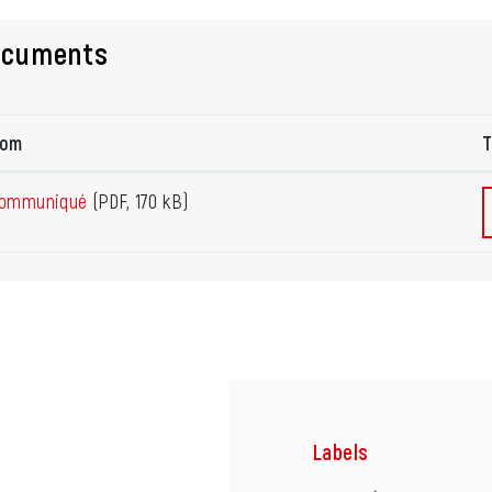
ocuments
om
T
ommuniqué
(PDF, 170 kB)
Labels