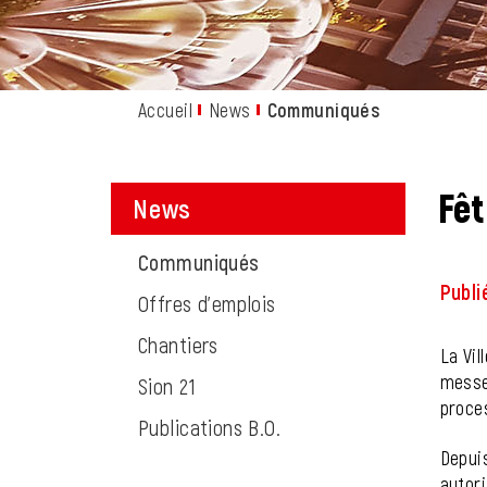
Accueil
News
Communiqués
(sélectionné
Fê
News
Obje
Communiqués
(sélectionné)
Publi
Offres d'emplois
Chantiers
La Vil
messe 
Sion 21
proces
Publications B.O.
Depuis
autori