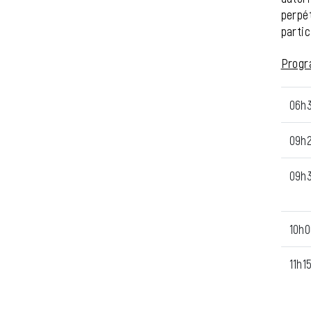
perpét
partic
Progr
06h
09h
09h
10h0
11h1