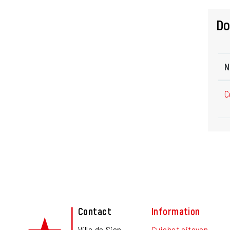
D
N
C
Fusszeile
Contact
Information