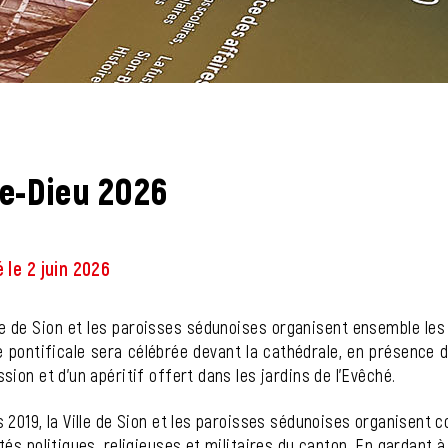
)
te-Dieu 2026
ts associés
é le 2 juin 2026
le de Sion et les paroisses sédunoises organisent ensemble les c
pontificale sera célébrée devant la cathédrale, en présence des
sion et d’un apéritif offert dans les jardins de l’Evêché.
 2019, la Ville de Sion et les paroisses sédunoises organisent c
tés politiques, religieuses et militaires du canton. En gardant à