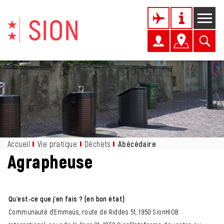
Kopfzeile
Page d'accueil
Accèder à la navigation
Accèder au contenu
Accèder à l'outil de recherche
Accèder à la table des matières
Inhalt
Accueil
Vie pratique
Déchets
Abécédaire
(sélectionné)
Agrapheuse
Qu'est-ce que j'en fais ? (en bon état)
Communauté d'Emmaüs, route de Riddes 51, 1950 SionHIOB