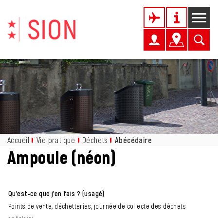
Kopfzeile
Page d'accueil
Accèder à la navigation
Accèder au contenu
Accèder à l'outil de recherche
Accèder à la table des matières
Inhalt
Accueil
Vie pratique
Déchets
Abécédaire
(sélectionné)
Ampoule (néon)
Qu'est-ce que j'en fais ? (usagé)
Points de vente, déchetteries, journée de collecte des déchets