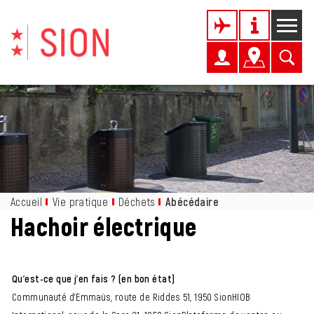
Kopfzeile
Page d'accueil
Accèder à la navigation
Accèder au contenu
Accèder à l'outil de recherche
Accèder à la table des matières
Inhalt
Accueil
Vie pratique
Déchets
Abécédaire
(sélectionné)
Hachoir électrique
Qu'est-ce que j'en fais ? (en bon état)
Communauté d'Emmaüs, route de Riddes 51, 1950 SionHIOB