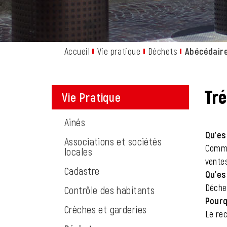
Accueil
Vie pratique
Déchets
Abécédair
Tré
Vie Pratique
Ainés
Qu'es
Associations et sociétés
Commu
locales
vente
Cadastre
Qu'es
Déche
Contrôle des habitants
Pourq
Crèches et garderies
Le rec