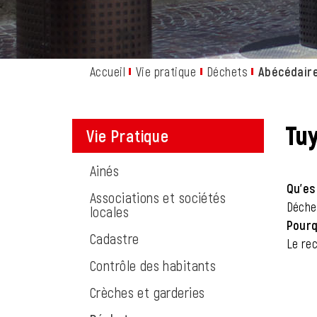
Accueil
Vie pratique
Déchets
Abécédair
Tuy
Vie Pratique
Ainés
Qu'es
Associations et sociétés
Déche
locales
Pourq
Cadastre
Le rec
Contrôle des habitants
Crèches et garderies