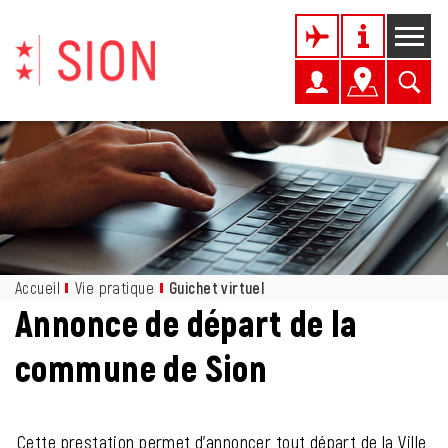
Kopfzeile
Page d'accueil
Accèder à la navigation
Accèder au contenu
Accèder à l'outil de recherche
Accèder à la table des matières
Inhalt
Accueil
Vie pratique
Guichet virtuel
(sélectionné)
Annonce de départ de la
Objets associés
commune de Sion
Cette prestation permet d'annoncer tout départ de la Ville