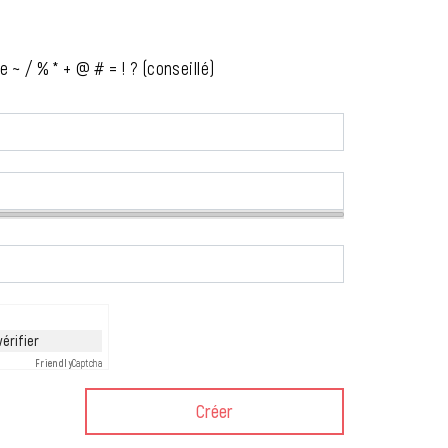
 / % * + @ # = ! ? (conseillé)
vérifier
Friendly
Captcha
Créer