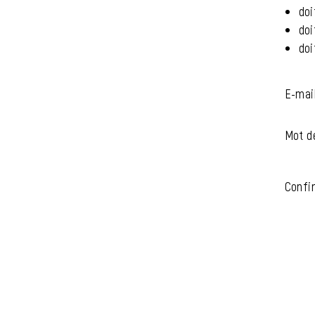
doi
doi
doi
E-mai
Mot d
Confi