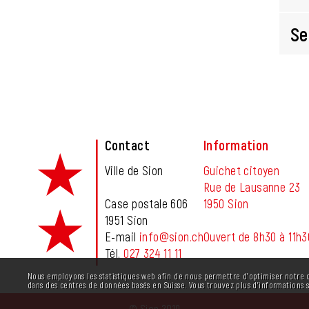
Se
Fusszeile
Contact
Information
Ville de Sion
Guichet citoyen
Rue de Lausanne 23
Case postale 606
1950 Sion
1951 Sion
E-mail
info@sion.ch
Ouvert de 8h30 à 11h3
Tél.
027 324 11 11
Statistiques web
Nous employons les statistiques web afin de nous permettre d'optimiser notre 
dans des centres de données basés en Suisse. Vous trouvez plus d'informations 
© Sion 2019