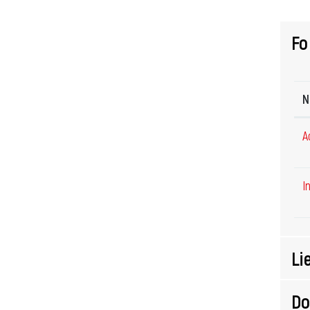
Fo
N
A
I
Li
D