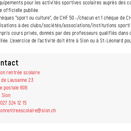
quipements pour les activités sportives scolaires auprès des co
te officielle publiée.
hèques "sport ou culture", de CHF 50.-/chacun et 1 chèque de CHF
isations à des clubs/sociétés/associations/institutions sporti
pris cours privés, donnés par des professeurs qualifiés dans ces
liée. L’exercice de l’activité doit être à Sion ou à St-Léonard po
ntact
ion rentrée scolaire
 de Lausanne 23
e postale 606
1 Sion
.
027 324 12 15
ionrentreescolaire@sion.ch