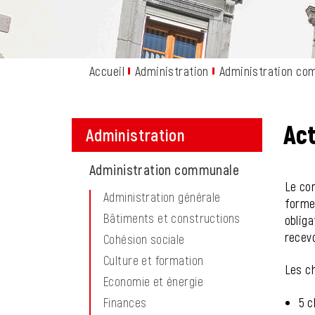
Accueil
Administration
Administration co
Act
Administration
Obje
Administration communale
Le con
Administration générale
forme 
Bâtiments et constructions
obliga
recevo
Cohésion sociale
Culture et formation
Les c
Economie et énergie
Finances
5 c