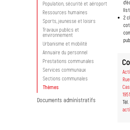
d’é
Population, sécurité et aéroport
lis
Ressources humaines
2 c
Sports, jeunesse et loisirs
cot
Travaux publics et
com
environnement
pub
Urbanisme et mobilité
Annuaire du personnel
Co
Prestations communales
Services communaux
Act
Sections communales
Rue
Cas
Thèmes
(sélectionné)
195
Documents administratifs
Tél
act