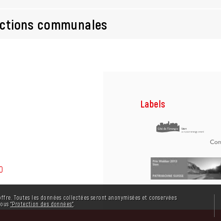
ctions communales
Labels
0
offre. Toutes les données collectées seront anonymisées et conservées
sous
“Protection des données“
.