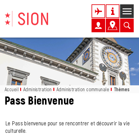
Kopfzeile
Page d'accueil
Accèder à la navigation
Accèder au contenu
Accèder à l'outil de recherche
Accèder à la table des matières
Inhalt
Accueil
Administration
Administration communale
Thèmes
(sél
Pass Bienvenue
Objets associés
Le Pass bienvenue pour se rencontrer et découvrir la vie
culturelle.