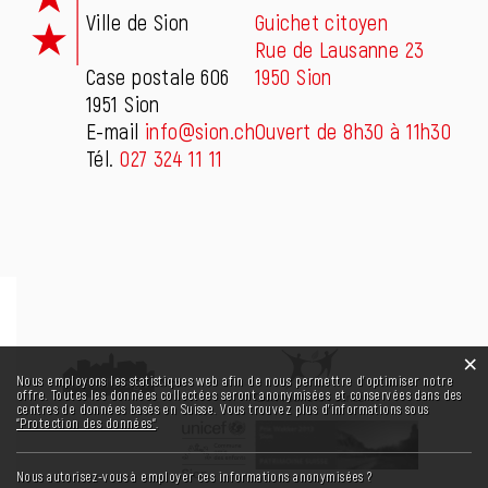
Ville de Sion
Guichet citoyen
Rue de Lausanne 23
Case postale 606
1950 Sion
1951 Sion
E-mail
info@sion.ch
Ouvert de 8h30 à 11h30
Tél.
027 324 11 11
×
Statistiques web
Nous employons les statistiques web afin de nous permettre d'optimiser notre
offre. Toutes les données collectées seront anonymisées et conservées dans des
centres de données basés en Suisse. Vous trouvez plus d'informations sous
“Protection des données“
.
Nous autorisez-vous à employer ces informations anonymisées ?